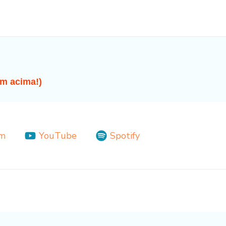
m acima!)
am
YouTube
Spotify